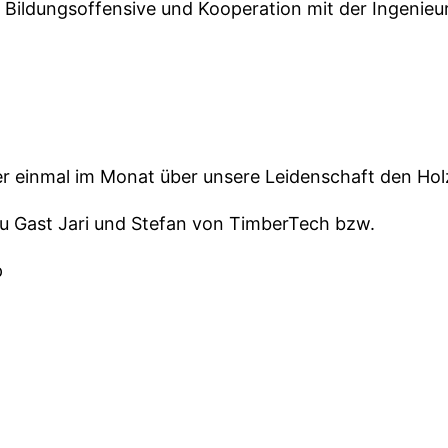
 Bildungsoffensive und Kooperation mit der Ingeni
er einmal im Monat über unsere Leidenschaft den Ho
 zu Gast Jari und Stefan von TimberTech bzw.
p
aufe seines Lebens diverse Holzbaustartups gegründet
von Ideen stets die wertvollsten Stöße ziehen konnt