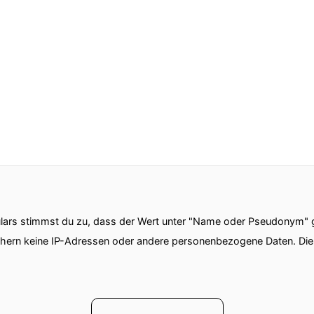
n und Unternehmensvielfalt
nz von vorne und hören die Timbertext-Story bzw.
nehmer-Story von Anfang
ir immer wieder den Blick nach Deutschland, lernen U
ars stimmst du zu, dass der Wert unter "Name oder Pseudonym" ge
chern keine IP-Adressen oder andere personenbezogene Daten. D
s Unternehmer gehen und steckt viel Energie und Herz