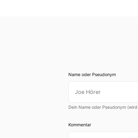
00:00:42: Sein erstes Unt
Standorte in der Schweiz u
00:00:50: Nun ist die Zeit 
00:00:53: Markt.
00:00:54: Hier kommt
Name oder Pseudonym
00:00:55: Jari ins Spiel.
00:00:56: Der aus Osnabr
Ingenieurbüro
Dein Name oder Pseudonym (wird ö
00:01:02: und dessen Hol
Kommentar
00:01:03: know-how nach 