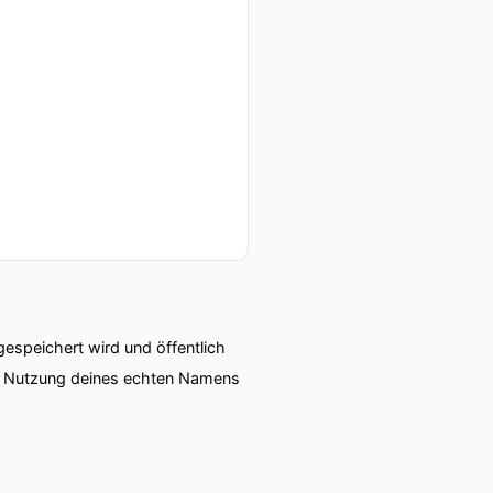
nterschiede und
speichert wird und öffentlich
ie Nutzung deines echten Namens
blut in die