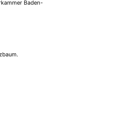
eurkammer Baden-
lzbaum.
 und glaubt fest daran,
e.