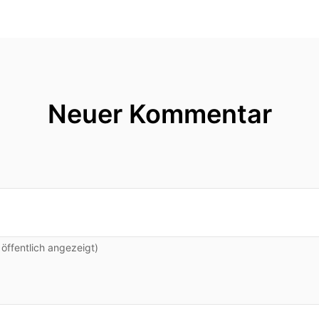
ernehmen, das Holzbau-Ingenieurbüro Timbertec, ha
nd in Österreich.
für den Schritt in den deutschen
Neuer Kommentar
ück stammende Ingenieur steht nun vor der Aufgabe,
ffentlich angezeigt)
zbau
Deutschland zu bringen.