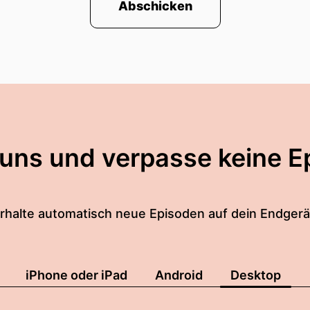
Abschicken
über, wie man Ideen groß macht und warum die gefü
uten kann.
großem unternehmerischen Fokus oder wie Stefan es s
 uns und verpasse keine E
ial bei einhundert Prozent.
Anhören.
rhalte automatisch neue Episoden auf dein Endgerä
 und Stefan.
 ich mal an.
iPhone oder iPad
Android
Desktop
lig.