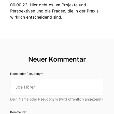
00:00:23: Hier geht es um Projekte und
Perspektiven und die Fragen, die in der Praxis
wirklich entscheidend sind.
00:00:28: In dieser Folge tauchen wir in die
Forschung ein!
00:00:36: eingebettet in ein traumhaftes
Bergpanorama und umringend von
Pferdekoppeln, könnte dieser Campus nicht
Neuer Kommentar
idyllischer sein.
Name oder Pseudonym
00:00:44: Hier in Kuchel habe ich Dr.
00:00:45: Alexander Petutschnik getroffen –
Erststudiengangsleiter für den Studiengang
Holztechnologie- und Holzbau.
Dein Name oder Pseudonym (wird öffentlich angezeigt)
00:00:52: Er dann die fünfjährige Ausbildung an
Kommentar